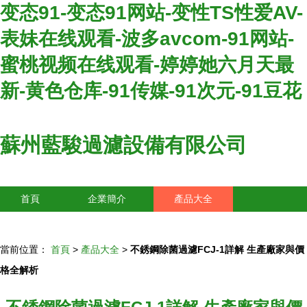
变态91-变态91网站-变性TS性爱AV-
表妹在线观看-波多avcom-91网站-
蜜桃视频在线观看-婷婷她六月天最
新-黄色仓库-91传媒-91次元-91豆花
蘇州藍駿過濾設備有限公司
首頁
企業簡介
產品大全
聯系我們
企業信息
訪客留言
當前位置：
首頁
>
產品大全
>
不銹鋼除菌過濾FCJ-1詳解 生產廠家與價
格全解析