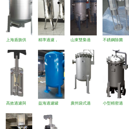
上海盾旗供
精準過濾，
山東雙梟過
不銹鋼除菌
應袋式過濾
安心生產
濾裝備 高
過濾FCJ-1
器 高效液
廣東不銹鋼
效過濾設備
詳解 生產
體過濾解決
袋式與精密
的卓越之選
廠家與價格
方案的行業
食品過濾器
全解析
優選
定制服務
高效過濾與
益海過濾罐
廣州袋式過
小型精密過
加熱合一
工業水處理
濾器及過濾
濾器 守護
HRT系列可
的多功能先
設備采購指
工業純凈的