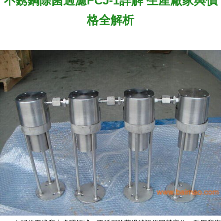
不銹鋼除菌過濾FCJ-1詳解 生產廠家與價
格全解析