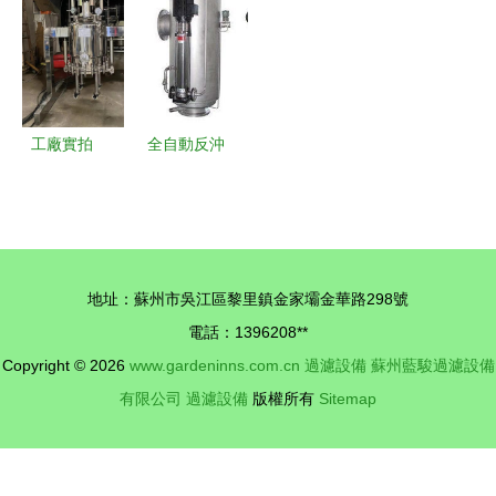
加熱過濾器
鋒
南
生命線——
外殼助力工
北京精科華
業流體工藝
美科技發展
升級
過濾設備解
析
工廠實拍
全自動反沖
過濾干燥二
洗過濾器
合一設備，
水處理設備
洗滌加干燥
中的高效凈
一步到位
化新標桿
地址：蘇州市吳江區黎里鎮金家壩金華路298號
電話：1396208**
Copyright © 2026
www.gardeninns.com.cn
過濾設備
蘇州藍駿過濾設備
有限公司
過濾設備
版權所有
Sitemap